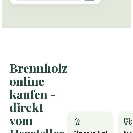
Brennholz
online
kaufen -
direkt
vom
Ofengetrocknet
Kos