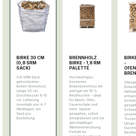
BIRKE 30 CM
BRENNHOLZ
BIRK
(0,8 SRM
BIRKE - 1,8 RM
-
SACK)
PALETTE
OFE
BRE
0,8 SRM Sack
Hochwertiges,
getrocknetes
trockenes
Ofenge
Birken-Brennholz.
Birkenbrennholz mit
Birken
Länge 30 cm,
weniger als 18 %
Halbpal
Durchmesser 6-15
Restfeuchte - ideal
entspri
cm. Lieferung
für Kamin, Ofen,
Schütt
innerhalb von 4-7
Feuerschale und
gespal
Werktagen, ein
mehr. Sauber
Schimm
Sack pro
gespalten, sofort
unsere
Bestellung.
einsatzbereit und mit
Trockn
gleichmäßiger
Länge 
Wärmeentwicklung.
Durchm
Perfekt für
Restfe