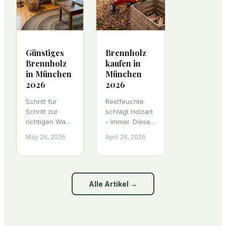
Günstiges
Brennholz
Brennholz
kaufen in
in München
München
2026
2026
Schritt für
Restfeuchte
Schritt zur
schlägt Holzart
richtigen Wahl:
- immer. Dieser
Bedarf,
Ratgeber zeigt
May 26, 2026
April 26, 2026
Holzart,
Münchner
Restfeuchte
Kaminbesitzern,
und
wie sie
Mengeneinheit.
Brennholz
So kaufen Sie
richtig kaufen:
Alle Artikel
→
günstiges
Bedarf,
Brennholz in
Feuchte,
München ohne
Einheiten,
teure Fehler.
Preise.