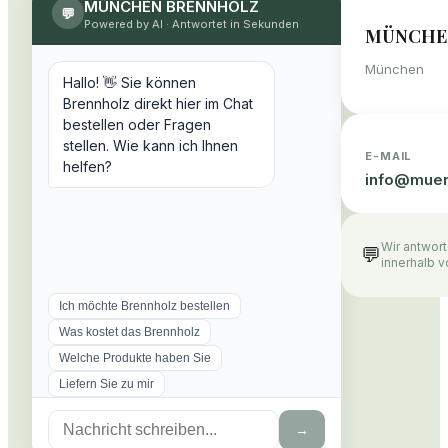
MÜNCHEN BRENNHOLZ
💬
Powered by AI
·
Antwortet in Sekunden
MÜNCHE
München
Hallo! 👋 Sie können
Brennholz direkt hier im Chat
bestellen oder Fragen
stellen. Wie kann ich Ihnen
E-MAIL
helfen?
info@
muen
Wir antwor
💬
innerhalb 
Ich möchte Brennholz bestellen
Was kostet das Brennholz
Welche Produkte haben Sie
Liefern Sie zu mir
→