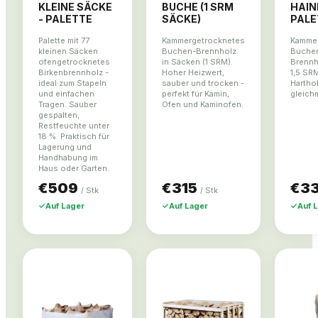
KLEINE SÄCKE
BUCHE (1 SRM
HAIN
- PALETTE
SÄCKE)
PALE
Palette mit 77
Kammergetrocknetes
Kammer
kleinen Säcken
Buchen-Brennholz
Buchen
ofengetrocknetes
in Säcken (1 SRM).
Brennho
Birkenbrennholz -
Hoher Heizwert,
1,5 SR
ideal zum Stapeln
sauber und trocken -
Harthol
und einfachen
perfekt für Kamin,
gleich
Tragen. Sauber
Ofen und Kaminofen.
gespalten,
Restfeuchte unter
18 %. Praktisch für
Lagerung und
Handhabung im
Haus oder Garten.
€509
€315
€3
/
Stk
/
Stk
✓
Auf Lager
✓
Auf Lager
✓
Auf 