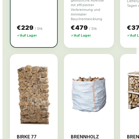
gemütliche Abende
Lieferu
mit effizienter
Tagen d
Verbrennung und
minimaler
Rauchentwicklung.
€229
€479
€3
/
Stk
/
Stk
✓
Auf Lager
✓
Auf Lager
✓
Auf 
BIRKE 77
BRENNHOLZ
BREN