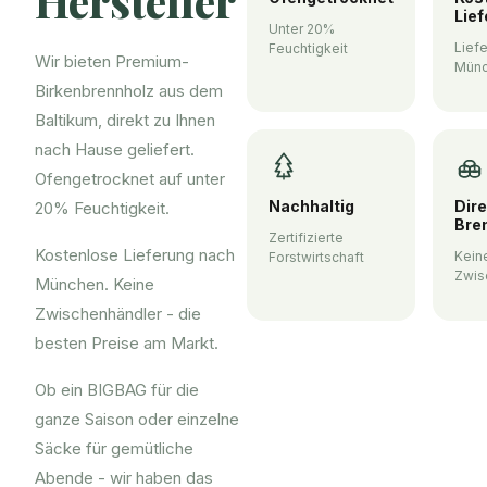
Hersteller
Lie
Unter 20%
Lief
Feuchtigkeit
Wir bieten Premium-
Mün
Birkenbrennholz aus dem
Baltikum, direkt zu Ihnen
nach Hause geliefert.
Ofengetrocknet auf unter
Nachhaltig
Dir
20% Feuchtigkeit.
Bre
Zertifizierte
Kostenlose Lieferung nach
Kein
Forstwirtschaft
Zwis
München. Keine
Zwischenhändler - die
besten Preise am Markt.
Ob ein BIGBAG für die
ganze Saison oder einzelne
Säcke für gemütliche
Abende - wir haben das