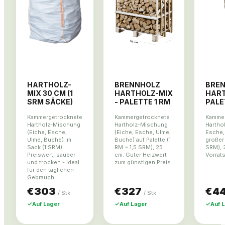
HARTHOLZ-
BRENNHOLZ
BRE
MIX 30 CM (1
HARTHOLZ-MIX
HART
SRM SÄCKE)
- PALETTE 1 RM
PALE
Kammergetrocknete
Kammergetrocknete
Kammer
Hartholz-Mischung
Hartholz-Mischung
Hartho
(Eiche, Esche,
(Eiche, Esche, Ulme,
Esche,
Ulme, Buche) im
Buche) auf Palette (1
großer 
Sack (1 SRM).
RM ~ 1,5 SRM), 25
SRM), 
Preiswert, sauber
cm. Guter Heizwert
Vorrat
und trocken - ideal
zum günstigen Preis.
für den täglichen
Gebrauch.
€303
€327
€4
/
Stk
/
Stk
✓
Auf Lager
✓
Auf Lager
✓
Auf 