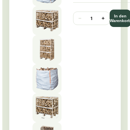
In den
−
+
1
Warenkor