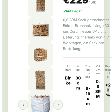
€229
/
Stk
✓
Auf Lager
0,8 SRM Sack getrocknetes
Birken-Brennholz. Länge 30
cm, Durchmesser 6-15 cm.
Lieferung innerhalb von 4-7
Werktagen, ein Sack pro
Bestellung.
Hol
Län
Dur
Vol
Res
zart
ge
ch
um
tfeu
me
en
cht
sse
e
Bir
30
r
0,
ke
c
<2
8
m
6-
0
SR
15
%
M
c
m
‹
›