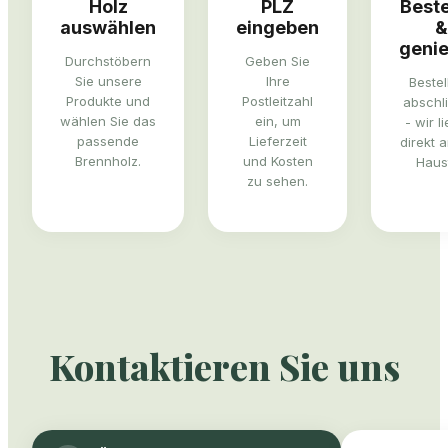
Holz
PLZ
Beste
auswählen
eingeben
&
geni
Durchstöbern
Geben Sie
Sie unsere
Ihre
Bestel
Produkte und
Postleitzahl
abschl
wählen Sie das
ein, um
- wir l
passende
Lieferzeit
direkt a
Brennholz.
und Kosten
Haust
zu sehen.
Kontaktieren Sie uns